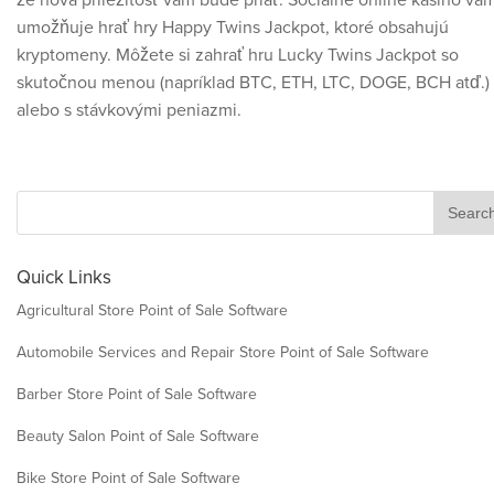
že nová príležitosť vám bude priať. Sociálne online kasíno vá
umožňuje hrať hry Happy Twins Jackpot, ktoré obsahujú
kryptomeny. Môžete si zahrať hru Lucky Twins Jackpot so
skutočnou menou (napríklad BTC, ETH, LTC, DOGE, BCH atď.)
alebo s stávkovými peniazmi.
Quick Links
Agricultural Store Point of Sale Software
Automobile Services and Repair Store Point of Sale Software
Barber Store Point of Sale Software
Beauty Salon Point of Sale Software
Bike Store Point of Sale Software